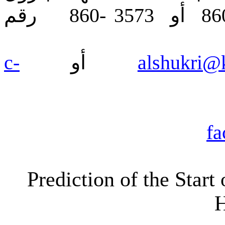
والمعادن ، رقم الهاتف: 2255 -860 أو 3573 -860 رقم
c-
أو
alshukri@
fa
Prediction of the Star
H