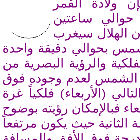
 ولادة القمر
( حوالي ساعتين
 الهلال سيغرب
مس بحوالي دقيقة واحدة
كية والرؤية البصرية من
يب الشمس لعدم وجوده فوق
الي (الأربعاء) فلكياً غرة
اء فبالإمكان رؤيته بوضوح
 الثانية حيث يكون مرتفعاً
جة فوق الأفق والمسافة