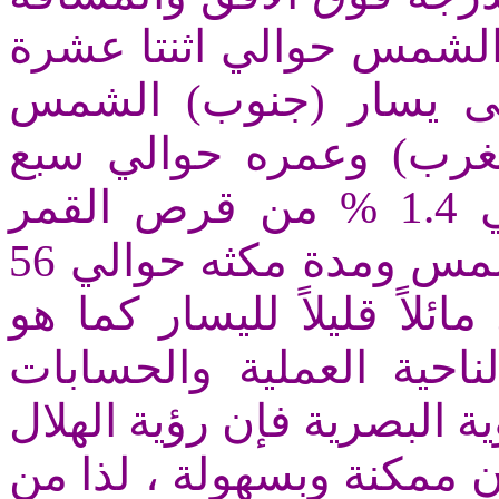
(والشمس حوالي اثنتا عشرة
ى يسار (جنوب) الشمس
(رب) وعمره حوالي سبع
وعشرون ساعة وإضاءته حوالي 1.4 % من قرص القمر
لحظة غروب الشمس ومدة مكثه حوالي 56
ئلاً قليلاً لليسار كما هو
احية العملية والحسابات
ية البصرية فإن رؤية الهلال
ن ممكنة وبسهولة ، لذا من