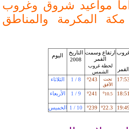
ون الثاني) 2008 م. أما مواعيد شروق وغروب
ة المكرمة والمناطق
روب
ارتفاع وسمت
التاريخ
اليوم
القمر
2008
لحظة غروب
لقمر
الشمس
الثلاثاء
8 / 1
º
243
17:5
تحت
الأفق
الأربعاء
9 / 1
º
241
º
18:5
10.5
الخميس
10 / 1
º
239
º
22.3
19:4