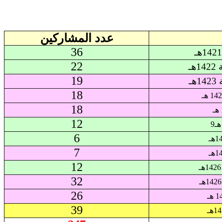
عدد المشاركين
36
22
19
18
18
12
9
6
7
12
32
26
39