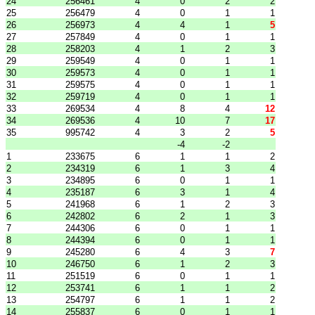
24
256461
4
0
2
2
25
256479
4
0
1
1
26
256973
4
4
1
5
27
257849
4
0
1
1
28
258203
4
1
2
3
29
259549
4
0
1
1
30
259573
4
0
1
1
31
259575
4
0
1
1
32
259719
4
0
1
1
33
269534
4
8
4
12
34
269536
4
10
7
17
35
995742
4
3
2
5
-4
-2
1
233675
6
1
1
2
2
234319
6
1
3
4
3
234895
6
0
1
1
4
235187
6
3
1
4
5
241968
6
1
2
3
6
242802
6
2
1
3
7
244306
6
0
1
1
8
244394
6
0
1
1
9
245280
6
4
3
7
10
246750
6
1
2
3
11
251519
6
0
1
1
12
253741
6
1
1
2
13
254797
6
1
1
2
14
255837
6
0
1
1