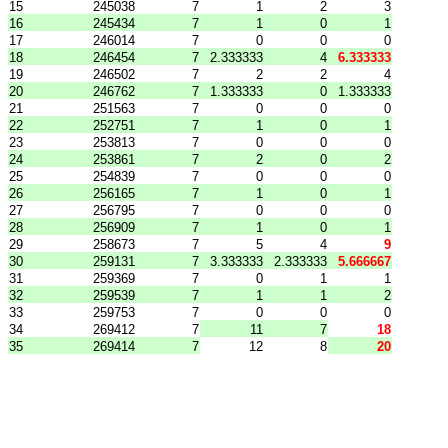
15
245038
7
1
2
3
16
245434
7
1
0
1
17
246014
7
0
0
0
18
246454
7
2.333333
4
6.333333
19
246502
7
2
2
4
20
246762
7
1.333333
0
1.333333
21
251563
7
0
0
0
22
252751
7
1
0
1
23
253813
7
0
0
0
24
253861
7
2
0
2
25
254839
7
0
0
0
26
256165
7
1
0
1
27
256795
7
0
0
0
28
256909
7
1
0
1
29
258673
7
5
4
9
30
259131
7
3.333333
2.333333
5.666667
31
259369
7
0
1
1
32
259539
7
1
1
2
33
259753
7
0
0
0
34
269412
7
11
7
18
35
269414
7
12
8
20