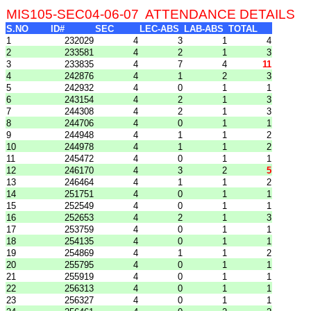
MIS105-SEC04-06-07
ATTENDANCE DETAILS
S.NO
ID#
SEC
LEC-ABS
LAB-ABS
TOTAL
1
232029
4
3
1
4
2
233581
4
2
1
3
3
233835
4
7
4
11
4
242876
4
1
2
3
5
242932
4
0
1
1
6
243154
4
2
1
3
7
244308
4
2
1
3
8
244706
4
0
1
1
9
244948
4
1
1
2
10
244978
4
1
1
2
11
245472
4
0
1
1
12
246170
4
3
2
5
13
246464
4
1
1
2
14
251751
4
0
1
1
15
252549
4
0
1
1
16
252653
4
2
1
3
17
253759
4
0
1
1
18
254135
4
0
1
1
19
254869
4
1
1
2
20
255795
4
0
1
1
21
255919
4
0
1
1
22
256313
4
0
1
1
23
256327
4
0
1
1