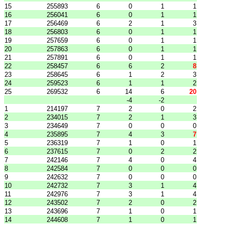
15
255893
6
0
1
1
16
256041
6
0
1
1
17
256469
6
2
1
3
18
256803
6
0
1
1
19
257659
6
0
1
1
20
257863
6
0
1
1
21
257891
6
0
1
1
22
258457
6
6
2
8
23
258645
6
1
2
3
24
259523
6
1
1
2
25
269532
6
14
6
20
-4
-2
1
214197
7
2
0
2
2
234015
7
2
1
3
3
234649
7
0
0
0
4
235895
7
4
3
7
5
236319
7
1
0
1
6
237615
7
0
2
2
7
242146
7
4
0
4
8
242584
7
0
0
0
9
242632
7
0
0
0
10
242732
7
3
1
4
11
242976
7
3
1
4
12
243502
7
2
0
2
13
243696
7
1
0
1
14
244608
7
1
0
1