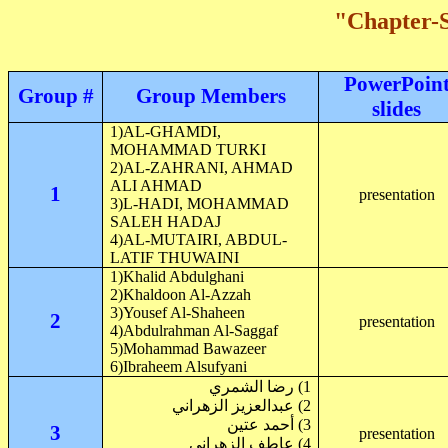
"Chapter-
PowerPoin
Group #
Group Members
slides
1)AL-GHAMDI,
MOHAMMAD TURKI
2)AL-ZAHRANI, AHMAD
ALI AHMAD
1
presentation
3)L-HADI, MOHAMMAD
SALEH HADAJ
4)AL-MUTAIRI, ABDUL-
LATIF THUWAINI
1)
Khalid
Abdulghani
2)
Khaldoon
Al-
Azzah
3)
Yousef
Al-
Shaheen
2
presentation
4)
Abdulrahman
Al-
Saggaf
5)Mohammad
Bawazeer
6)
Ibraheem
Alsufyani
1) رضا
الشمري
الزهراني
عبدالعزيز
2)
3) أحمد
عتين
3
presentation
4) عاطف
الزهراني