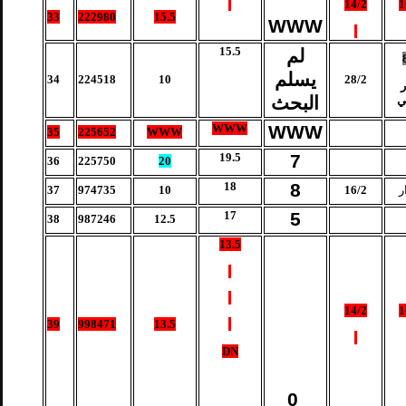
14/2
1
33
222980
15.5
WWW
15.5
لم
يسلم
34
224518
10
28/2
البحث
ي
WWW
WWW
35
225652
WWW
19.5
7
36
225750
20
18
8
ر
16/2
10
974735
37
17
5
38
987246
12.5
13.5
14/2
1
39
998471
13.5
DN
0