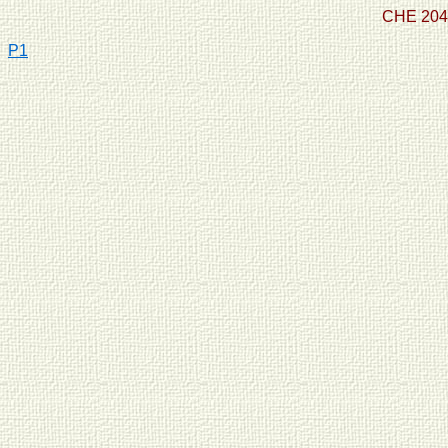
CHE 204/
P1