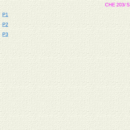
CHE 203/ So
P1
P2
P3